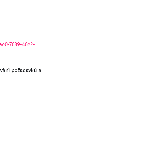
ae0-7639-46e2-
ování požadavků a