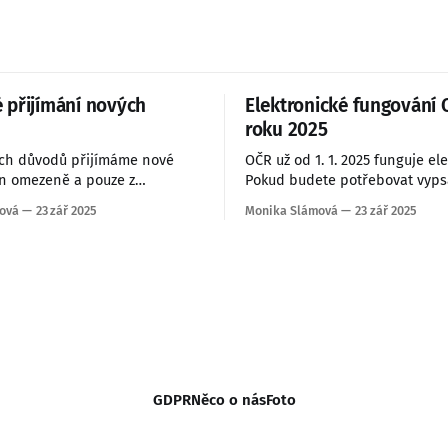
přijímání nových
Elektronické fungování
roku 2025
ích důvodů přijímáme nové
OČR už od 1. 1. 2025 funguje ele
en omezeně a pouze z
Pokud budete potřebovat vyps
rodu a blízkého okolí.
ošetřování na dítě, ozvěte se 
ová
23 zář 2025
Monika Slámová
23 zář 2025
zpětně to nepůjde. Dobrou zprávou je, že
už nemusíte osobně chodit do 
Vše vám pošleme prostřednict
GDPR
Něco o nás
Foto