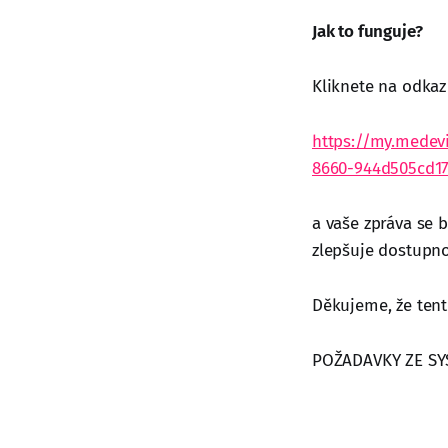
Jak to funguje?
Kliknete na odkaz 
https://my.medev
8660-944d505cd17
a vaše zpráva se 
zlepšuje dostupno
Děkujeme, že ten
POŽADAVKY ZE SY