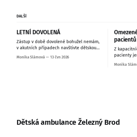
DALŠÍ
LETNÍ DOVOLENÁ
Omezené 
pacientů
Zástup v době dovolené bohužel nemám,
v akutních případech navštivte dětskou
Z kapacitn
pohotovost v okolních nemocnicích. OČR
pacienty j
Monika Slámová
13 čvn 2026
budeme vyřizovat zpětně, požadavky
Železného B
Monika Slám
pište nejlépe na Medevio. Dovolená : 29.6.
- 6.7., 10.- 14.8., 20. - 21.8., středeční
ordinace 12 - 17 hod čtvrteční večerní
ambulance jsou v létě
Dětská ambulance Železný Brod