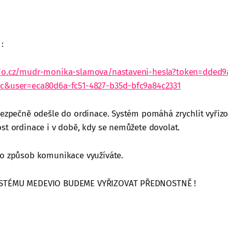
:
io.cz/mudr-monika-slamova/nastaveni-hesla?token=dded9
c&user=eca80d6a-fc51-4827-b35d-bfc9a84c2331
bezpečně odešle do ordinace. Systém pomáhá zrychlit vyřiz
st ordinace i v době, kdy se nemůžete dovolat.
to způsob komunikace využíváte.
STÉMU MEDEVIO BUDEME VYŘIZOVAT PŘEDNOSTNĚ !