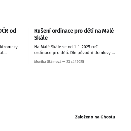
 OČR od
Rušení ordinace pro děti na Malé
Skále
ktronicky.
Na Malé Skále se od 1. 1. 2025 ruší
at
ordinace pro děti. Dle původní domluvy s
VČAS –
praktickou lékařkou pro dospělé MUDr.
Monika Slámová
23 zář 2025
Daňkovskou jsme měly ordinovat v
ordinace.
prostorách mateřské školy, ale paní
vím SMS.
doktorka nám to bohužel neumožnila.
Pacienti z Malé Skály samozřejmě mohou
nadále navštěvovat ordinaci v Železném
Brodě.
Založeno na
Ghost
u