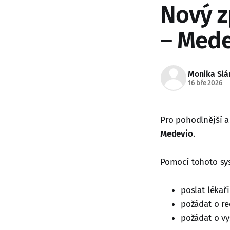
Nový z
– Mede
Monika Sl
16 bře 2026
Pro pohodlnější a
Medevio
.
Pomocí tohoto sy
poslat lékař
požádat o re
požádat o vy